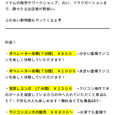
イテムの販売やワークショップ、占い、リラクゼーションま
で、錚々たる出店者が勢揃い。
ふれあい動物園もやってくるよ🐣
料金⇩
・
オペレーター体験(７分間) ￥８００
⇢
小さい
重機ラジコ
ンを楽しく体験していただきます！
・
オペレーター体験(７分間) ￥１０００
⇢
大きい
重機ラジコ
ンを楽しく体験していただけます！
・
宝探しユンボ (７分間) ￥１５００
⇢ラジコン操作で木
のボールを設置しているカゴの中へ入れていただくと景品Ｇ
ＥＴ✨子供も大人も楽しめます！
取れなくても景品GET
✨
・
ラジコンユンボの販売 ￥８８００～
⇢お家でも重機ラ